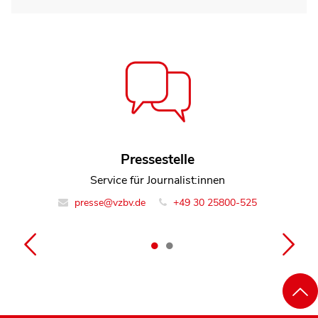
Rosemarie Rodden
Pressestelle
Referentin Team Rechtsdurchsetzung
Service für Journalist:innen
presse@vzbv.de
info@vzbv.de
+49 30 25800-0
+49 30 25800-525