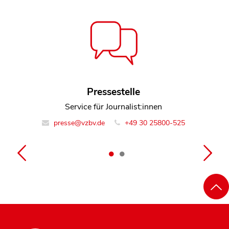
Dorothea Mohn
Pressestelle
Service für Journalist:innen
Leiterin Team Finanzmarkt
finanzmarkt@vzbv.de
presse@vzbv.de
+49 30 25800-525
+49 30 25800-0