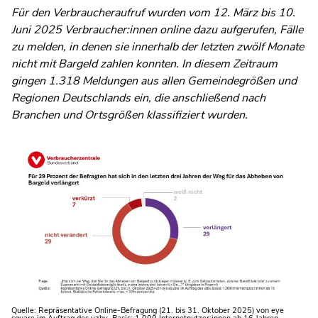
Für den Verbraucheraufruf wurden vom 12. März bis 10.
Juni 2025 Verbraucher:innen online dazu aufgerufen, Fälle
zu melden, in denen sie innerhalb der letzten zwölf Monate
nicht mit Bargeld zahlen konnten. In diesem Zeitraum
gingen 1.318 Meldungen aus allen Gemeindegrößen und
Regionen Deutschlands ein, die anschließend nach
Branchen und Ortsgrößen klassifiziert wurden.
Quelle: Repräsentative Online-Befragung (21. bis 31. Oktober 2025) von eye
Quelle: Repräsentative Online-Befragung (21. bis 31. Oktober 2025) von eye
Quelle: Repräsentative Online-Befragung (21. bis 31. Oktober 2025) von eye