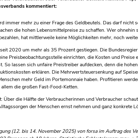
esverbands kommentiert:
rd immer mehr zu einer Frage des Geldbeutels. Das darf nicht 
hen die hohen Lebensmittelpreise zu schaffen. Wer ohnehin s
bezahlen, hat mittlerweile keine Möglichkeiten mehr, noch weit
 seit 2020 um mehr als 35 Prozent gestiegen. Die Bundesregier
ine Preisbeobachtungsstelle einrichten, die Kosten und Preise 
 So lassen sich unfaire Preistreiber aufdecken, denn die hohen 
duktionskosten erklären. Die Mehrwertsteuersenkung auf Speise
e Menschen mehr Geld im Portemonnaie haben. Profitieren werde
allem die großen Fast-Food-Ketten.
: Über die Hälfte der Verbraucherinnen und Verbraucher schaut 
 Alltagssorgen der Menschen ernst nehmen und ganz konkrete L
agung (12. bis 14. November 2025) von forsa im Auftrag des Ve