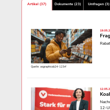
Artikel (37)
Dokumente (23)
Umfragen (3)
19.05.
Fra
Rabat
Quelle: asgraphicsb24-123rf
12.05.
Koal
Nachd
12‑Uh