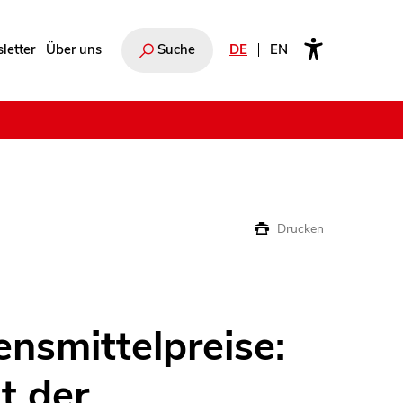
letter
Über uns
Suche
DE
EN
e
Drucken
nsmittelpreise:
t der