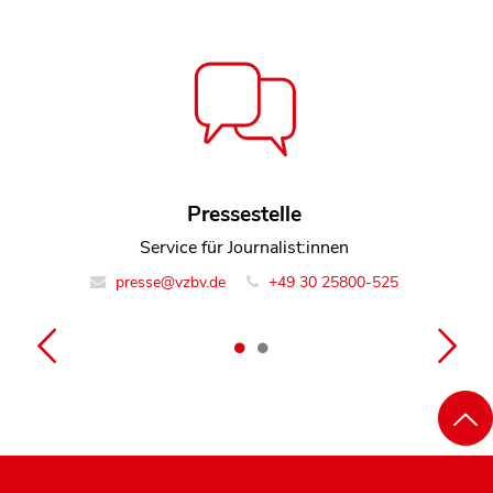
Sebastian Reiling
Pressestelle
Referent Team Sammelklagen
Service für Journalist:innen
presse@vzbv.de
info@vzbv.de
+49 30 25800-0
+49 30 25800-525