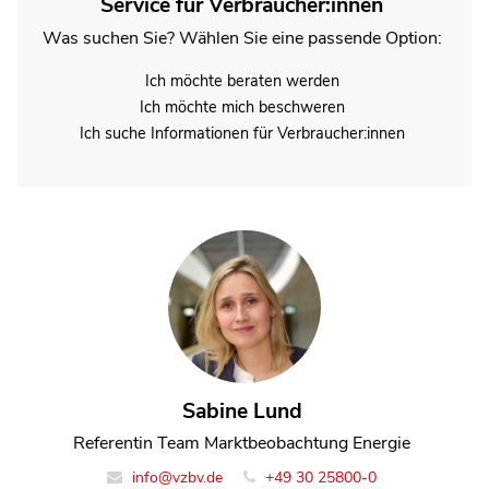
Service für Verbraucher:innen
Was suchen Sie? Wählen Sie eine passende Option:
Ich möchte beraten werden
Ich möchte mich beschweren
Ich suche Informationen für Verbraucher:innen
Sabine Lund
Pressestelle
Referentin Team Marktbeobachtung Energie
Service für Journalist:innen
presse@vzbv.de
info@vzbv.de
+49 30 25800-0
+49 30 25800-525