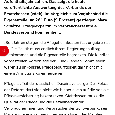
Aufenthaltsjahr zahlen. Das zeigt die heute
veröffentlichte Auswertung des Verbands der
Ersatzkassen (vdek). Im Vergleich zum Vorjahr sind die
Eigenanteile um 261 Euro (9 Prozent) gestiegen. Mara
Schläfke, Pflegeexpertin im Verbraucherzentrale
Bundesverband kommentiert:
„Seit Jahren steigen die Pflegeheimkosten fast ungebremst
an. Die Politik muss endlich ihrem Regierungsauftrag
Durch die folgenden Buttons können Sie direkt auf einen speziel
nachkommen und die Eigenanteile begrenzen. Die kürzlich
vorgestellten Vorschläge der Bund-Länder-Kommission
waren zu unkonkret. Pflegebedürftigkeit darf nicht mit
einem Armutsrisiko einhergehen.
Pflege ist Teil der staatlichen Daseinsvorsorge. Der Fokus
der Reform darf sich nicht wie bisher allein auf die soziale
Pflegeversicherung beschränken. Stattdessen muss die
Qualität der Pflege und die Bezahlbarkeit für
Verbraucherinnen und Verbraucher der Schwerpunkt sein.
Private Pflegezusatzversicherungen lösen das Problem