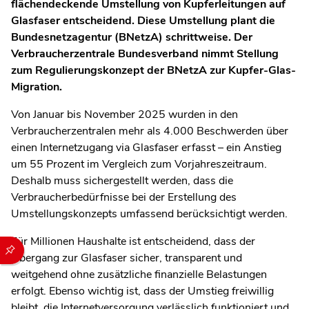
flächendeckende Umstellung von Kupferleitungen auf
Glasfaser entscheidend. Diese Umstellung plant die
Bundesnetzagentur (BNetzA) schrittweise. Der
Verbraucherzentrale Bundesverband nimmt Stellung
zum Regulierungskonzept der BNetzA zur Kupfer-Glas-
Migration.
Von Januar bis November 2025 wurden in den
Verbraucherzentralen mehr als 4.000 Beschwerden über
einen Internetzugang via Glasfaser erfasst – ein Anstieg
um 55 Prozent im Vergleich zum Vorjahreszeitraum.
Deshalb muss sichergestellt werden, dass die
Verbraucherbedürfnisse bei der Erstellung des
Umstellungskonzepts umfassend berücksichtigt werden.
Für Millionen Haushalte ist entscheidend, dass der
Durch die folgenden Buttons können Sie direkt auf einen speziel
Übergang zur Glasfaser sicher, transparent und
weitgehend ohne zusätzliche finanzielle Belastungen
erfolgt. Ebenso wichtig ist, dass der Umstieg freiwillig
bleibt, die Internetversorgung verlässlich funktioniert und