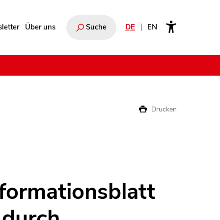
letter
Über uns
Suche
DE
EN
e
Drucken
formationsblatt
 durch