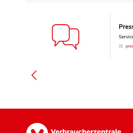
Press
Jana
Service
Refere
pre
inf