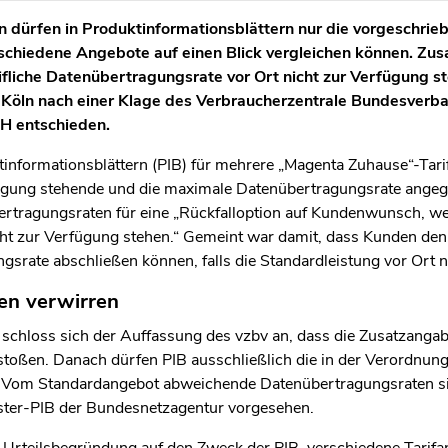
en dürfen in Produktinformationsblättern nur die vorgeschr
chiedene Angebote auf einen Blick vergleichen können. Zus
arifliche Datenübertragungsrate vor Ort nicht zur Verfügung st
 Köln nach einer Klage des Verbraucherzentrale Bundesverba
H entschieden.
tinformationsblättern (PIB) für mehrere „Magenta Zuhause“-Tarif
ügung stehende und die maximale Datenübertragungsrate angege
ertragungsraten für eine „Rückfalloption auf Kundenwunsch, w
t zur Verfügung stehen.“ Gemeint war damit, dass Kunden den T
srate abschließen können, falls die Standardleistung vor Ort ni
en verwirren
schloss sich der Auffassung des vzbv an, dass die Zusatzanga
oßen. Danach dürfen PIB ausschließlich die in der Verordnung
 Vom Standardangebot abweichende Datenübertragungsraten si
ter-PIB der Bundesnetzagentur vorgesehen.