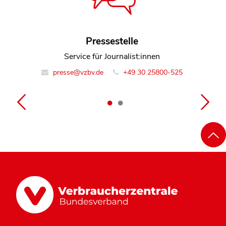
Pressestelle
David Bode
Referent Team Rechtsdurchsetzung
Service für Journalist:innen
presse@vzbv.de
info@vzbv.de
+49 30 25800-0
+49 30 25800-525