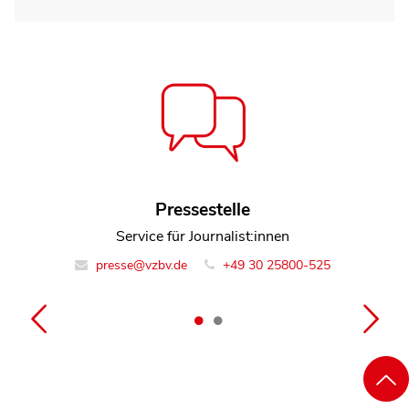
Susanne Einsiedler
Pressestelle
Referentin Team Rechtsdurchsetzung
Service für Journalist:innen
presse@vzbv.de
info@vzbv.de
+49 30 25800-0
+49 30 25800-525