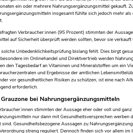
len Bereich des Inhaltes springen
onaten ein oder mehrere Nahrungsergänzungsmittel gekauft. Z
ungsergänzungsmitteln insgesamt fühlte sich jedoch mehr als d
t.
befragten Verbraucher:innen (95 Prozent) stimmten der Aussage 
el auf Sicherheit überprüft werden sollten, bevor sie verkauf
ne solche Unbedenklichkeitsprüfung bislang fehlt. Dies birgt gesu
sbesondere im Onlinehandel und Direktvertrieb werden Nahrun
en den Tagesbedarf an Vitaminen und Mineralstoffen um ein Vie
braucherzentralen und Ergebnisse der amtlichen Lebensmittel
er vor gesundheitlichen Risiken zu schützen, ist eine nach Alte
end erforderlich.
 Grauzone bei Nahrungsergänzungsmitteln
rbraucher:innen stimmten der Aussage eher oder voll und ganz 
änzungsmitteln nur dann mit Gesundheitsversprechen werben dü
gt sind. Gesundheitsbezogene Aussagen zu Nahrungsergänzungs
erordnung streng reguliert. Dennoch finden sich vor allem im I