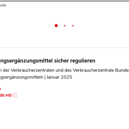
 vzbv
 vzbv
 vzbv
ngsergänzungsmittel sicher regulieren
n der Verbraucherzentralen und des Verbraucherzentrale Bundes
gsergänzungsmitteln | Januar 2025
n
.98 MB