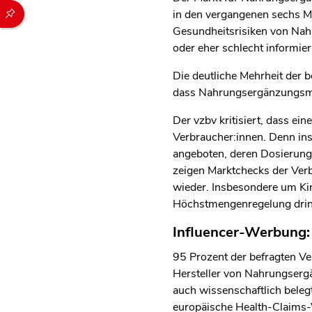
Durch die folgenden Buttons können Sie direkt auf einen speziel
in den vergangenen sechs M
Gesundheitsrisiken von Nahr
oder eher schlecht informier
Die deutliche Mehrheit der 
dass Nahrungsergänzungsmitt
Der vzbv kritisiert, dass ei
Verbraucher:innen. Denn in
angeboten, deren Dosierung
zeigen Marktchecks der Ver
wieder. Insbesondere um Kind
Höchstmengenregelung dring
Influencer-Werbung:
95 Prozent der befragten Ve
Hersteller von Nahrungserg
auch wissenschaftlich bele
europäische Health-Claims-V