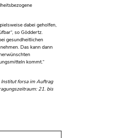
dheitsbezogene
ielsweise dabei geholfen,
fbar“, so Göddertz.
bei gesundheitlichen
innehmen. Das kann dann
 unerwünschten
ngsmitteln kommt.“
nstitut forsa im Auftrag
fragungszeitraum: 21. bis