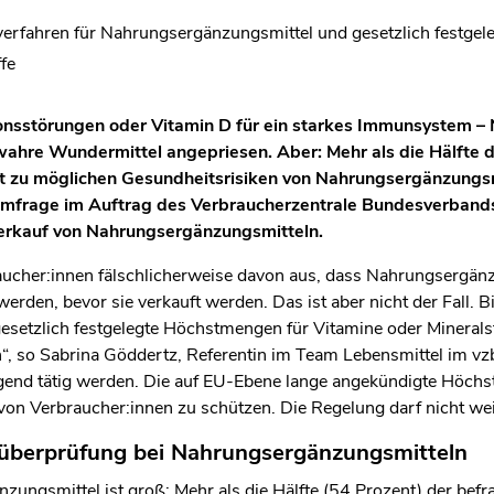
verfahren für Nahrungsergänzungsmittel und gesetzlich festge
fe
nsstörungen oder Vitamin D für ein starkes Immunsystem –
ahre Wundermittel angepriesen. Aber: Mehr als die Hälfte d
ht zu möglichen Gesundheitsrisiken von Nahrungsergänzungsm
 Umfrage im Auftrag des Verbraucherzentrale Bundesverbands 
 Verkauf von Nahrungsergänzungsmitteln.
ucher:innen fälschlicherweise davon aus, dass Nahrungsergänzu
rden, bevor sie verkauft werden. Das ist aber nicht der Fall. B
setzlich festgelegte Höchstmengen für Vitamine oder Mineralst
, so Sabrina Göddertz, Referentin im Team Lebensmittel im vz
gend tätig werden. Die auf EU-Ebene lange angekündigte Höchs
von Verbraucher:innen zu schützen. Die Regelung darf nicht wei
süberprüfung bei Nahrungsergänzungsmitteln
zungsmittel ist groß: Mehr als die Hälfte (54 Prozent) der befr