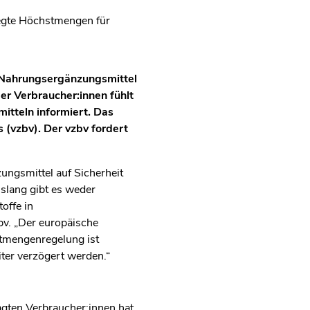
legte Höchstmengen für
 Nahrungsergänzungsmittel
er Verbraucher:innen fühlt
itteln informiert. Das
(vzbv). Der vzbv fordert
ngsmittel auf Sicherheit
islang gibt es weder
offe in
bv. „Der europäische
tmengenregelung ist
ter verzögert werden.“
agten Verbraucher:innen hat