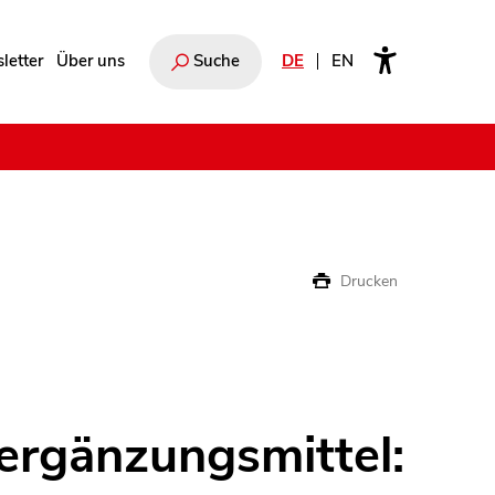
letter
Über uns
Suche
DE
EN
e
Drucken
rgänzungsmittel: