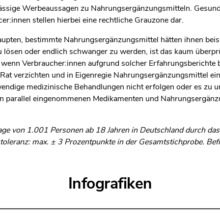
ässige Werbeaussagen zu Nahrungsergänzungsmitteln. Gesun
r:innen stellen hierbei eine rechtliche Grauzone dar.
aupten, bestimmte Nahrungsergänzungsmittel hätten ihnen beisp
 lösen oder endlich schwanger zu werden, ist das kaum überprü
 wenn Verbraucher:innen aufgrund solcher Erfahrungsberichte 
 Rat verzichten und in Eigenregie Nahrungsergänzungsmittel e
wendige medizinische Behandlungen nicht erfolgen oder es zu
 parallel eingenommenen Medikamenten und Nahrungsergänzu
ge von 1.001 Personen ab 18 Jahren in Deutschland durch das I
ertoleranz: max. ± 3 Prozentpunkte in der Gesamtstichprobe. Be
Infografiken