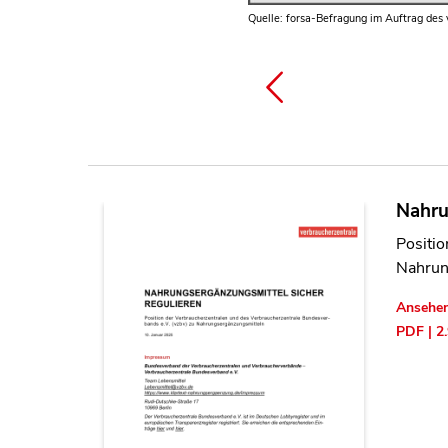
Quelle: forsa-Befragung im Auftrag des
Quelle: forsa-Befragung im Auftrag des
Quelle: forsa-Befragung im Auftrag des
Nahru
Positio
Nahrun
Ansehe
PDF | 2