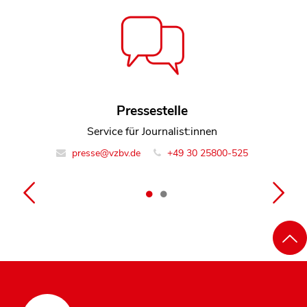
Jana Brockfeld
Pressestelle
Referentin Team Rechtsdurchsetzung
Service für Journalist:innen
presse@vzbv.de
info@vzbv.de
+49 30 25800-0
+49 30 25800-525