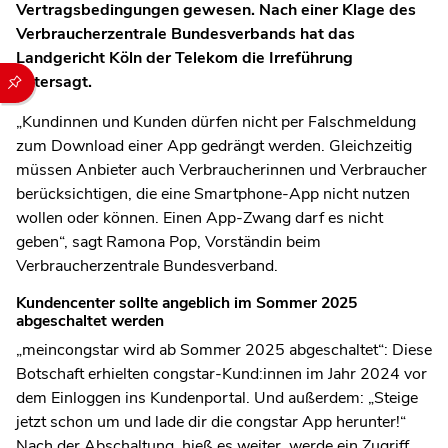
Vertragsbedingungen gewesen. Nach einer Klage des
Verbraucherzentrale Bundesverbands hat das
Landgericht Köln der Telekom die Irreführung
Durch die folgenden Buttons können Sie direkt auf einen speziel
untersagt.
„Kundinnen und Kunden dürfen nicht per Falschmeldung
zum Download einer App gedrängt werden. Gleichzeitig
müssen Anbieter auch Verbraucherinnen und Verbraucher
berücksichtigen, die eine Smartphone-App nicht nutzen
wollen oder können. Einen App-Zwang darf es nicht
geben“, sagt Ramona Pop, Vorständin beim
Verbraucherzentrale Bundesverband.
Kundencenter sollte angeblich im Sommer 2025
abgeschaltet werden
„meincongstar wird ab Sommer 2025 abgeschaltet“: Diese
Botschaft erhielten congstar-Kund:innen im Jahr 2024 vor
dem Einloggen ins Kundenportal. Und außerdem: „Steige
jetzt schon um und lade dir die congstar App herunter!“
Nach der Abschaltung, hieß es weiter, werde ein Zugriff