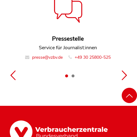
Rosemarie Rodden
Pressestelle
Referentin Team Rechtsdurchsetzung
Service für Journalist:innen
presse@vzbv.de
info@vzbv.de
+49 30 25800-0
+49 30 25800-525