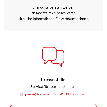
Ich möchte beraten werden
Ich möchte mich beschweren
Ich suche Informationen für Verbraucher:innen
Jutta Jaksche
Pressestelle
Referentin Team Lebensmittel
Service für Journalist:innen
presse@vzbv.de
info@vzbv.de
+49 30 25800-0
+49 30 25800-525