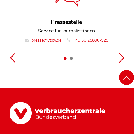
Sebastian Reiling
Pressestelle
Referent Team Sammelklagen
Service für Journalist:innen
presse@vzbv.de
info@vzbv.de
+49 30 25800-0
+49 30 25800-525