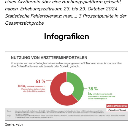
einen Arzttermin über eine Buchungsplattform gebucht
haben. Erhebungszeitraum: 23. bis 29. Oktober 2024.
Statistische Fehlertoleranz: max. ± 3 Prozentpunkte in der
Gesamtstichprobe.
Infografiken
Quelle: vzbv
Quelle: vzbv
Quelle: vzbv