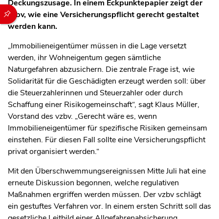
Deckungszusage. In einem Eckpunktepapier zeigt der
Durch die folgenden Buttons können Sie direkt auf einen speziel
vzbv, wie eine Versicherungspflicht gerecht gestaltet
werden kann.
„Immobilieneigentümer müssen in die Lage versetzt
werden, ihr Wohneigentum gegen sämtliche
Naturgefahren abzusichern. Die zentrale Frage ist, wie
Solidarität für die Geschädigten erzeugt werden soll: über
die Steuerzahlerinnen und Steuerzahler oder durch
Schaffung einer Risikogemeinschaft“, sagt Klaus Müller,
Vorstand des vzbv. „Gerecht wäre es, wenn
Immobilieneigentümer für spezifische Risiken gemeinsam
einstehen. Für diesen Fall sollte eine Versicherungspflicht
privat organisiert werden.“
Mit den Überschwemmungsereignissen Mitte Juli hat eine
erneute Diskussion begonnen, welche regulativen
Maßnahmen ergriffen werden müssen. Der vzbv schlägt
ein gestuftes Verfahren vor. In einem ersten Schritt soll das
gesetzliche Leitbild einer Allgefahrenabsicherung