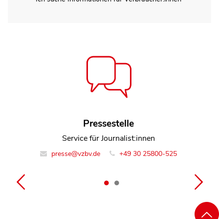
Dorothea Mohn
Pressestelle
Service für Journalist:innen
Leiterin Team Finanzmarkt
finanzmarkt@vzbv.de
presse@vzbv.de
+49 30 25800-525
+49 30 25800-0