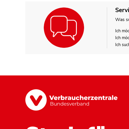
Serv
Was su
Ich mö
Ich mö
Ich suc