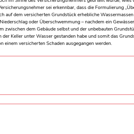
och im Sinne des Versicherungsnehmers geurteilt wurde, wies 
 Versicherungsnehmer sei erkennbar, dass die Formulierung „Ü
ich auf dem versicherten Grundstück erhebliche Wassermasse
 Niederschlag oder Überschwemmung – nachdem ein Gewässer ü
m zwischen dem Gebäude selbst und der unbebauten Grundstüc
ich der Keller unter Wasser gestanden habe und somit das Grund
 von einem versicherten Schaden ausgegangen werden.