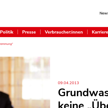
News
Politik
Presse
Verbraucher:innen
Karrier
chwemmung"
09.04.2013
Grundwass
keine „Ü