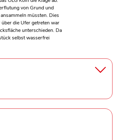
das OLG Köln die Klage ab.
berflutung von Grund und
n ansammeln müssten. Dies
ber die Ufer getreten war
ksfläche unterschieden. Da
stück selbst wasserfrei