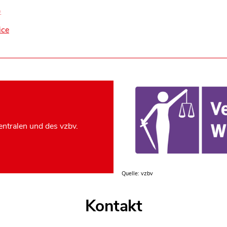
)
ice
ntralen und des vzbv.
Quelle: vzbv
Kontakt