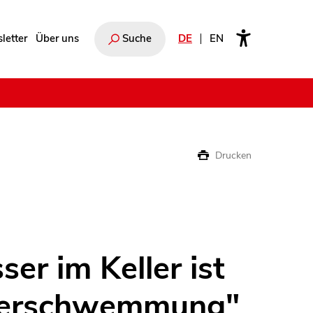
letter
Über uns
Suche
DE
EN
e
Drucken
er im Keller ist
berschwemmung"