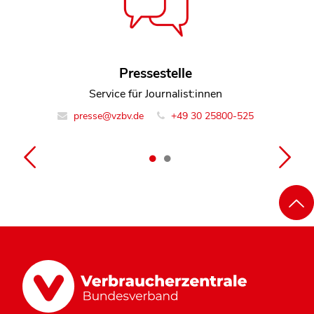
Jochen Geilenkirchen
Pressestelle
Referent Geschäftsbereich Verbraucherpolitik
Service für Journalist:innen
presse@vzbv.de
info@vzbv.de
+49 30 25800-0
+49 30 25800-525