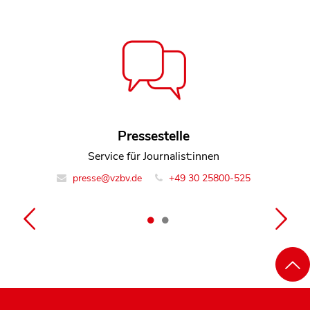
Felix Methmann
Pressestelle
Leiter Team Recht und Handel
Service für Journalist:innen
presse@vzbv.de
info@vzbv.de
+49 30 258 00-0
+49 30 25800-525