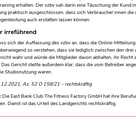
len Bereich des Inhaltes springen
raining erhalten. Der vzbv sah darin eine Täuschung der Kund:i
ilung praktisch ausgeschlossen, dass sich Verbraucher:innen di
genleistung auch erstatten lassen können.
r irreführend
ss sich der Auffassung des vzbv an, dass die Online-Mitteilung
überwiegend so verstehen, dass sie lediglich zwischen den dre
nicht wahr und würde die Mitglieder davon abhalten, ihr Recht 
. Das Gericht stellte außerdem klar, dass die vom Betreiber a
die Studionutzung waren.
.12.2021, Az. 52 O 158/21 – rechtskräftig
:
Die East Bank Club The Fitness Factory GmbH hat ihre Beruf
 Damit ist das Urteil des Landgerichts rechtskräftig.