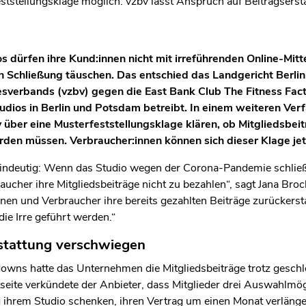
tstellungsklage möglich: vzbv lässt Anspruch auf Beitragserst
os dürfen ihre Kund:innen nicht mit irreführenden Online-Mitt
 Schließung täuschen. Das entschied das Landgericht Berlin
sverbands (vzbv) gegen die East Bank Club The Fitness Fact
dios in Berlin und Potsdam betreibt. In einem weiteren Ver
v über eine Musterfeststellungsklage klären, ob Mitgliedsbe
den müssen. Verbraucher:innen können sich dieser Klage jet
s eindeutig: Wenn das Studio wegen der Corona-Pandemie schli
ucher ihre Mitgliedsbeiträge nicht zu bezahlen“, sagt Jana Broc
nen und Verbraucher ihre bereits gezahlten Beiträge zurückers
die Irre geführt werden.“
rstattung verschwiegen
wns hatte das Unternehmen die Mitgliedsbeiträge trotz geschl
seite verkündete der Anbieter, dass Mitglieder drei Auswahlmögl
d ihrem Studio schenken, ihren Vertrag um einen Monat verläng