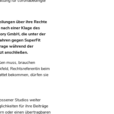
attung für coronabedingte
eilungen über ihre Rechte
 nach einer Klage des
ory GmbH, die unter der
fahren gegen SuperFit
itrage während der
zt anschließen.
eßen muss, brauchen
kfeld, Rechtsreferentin beim
tattet bekommen, dürfen sie
ossener Studios weiter
ichkeiten für ihre Beiträge
ern oder einen übertragbaren