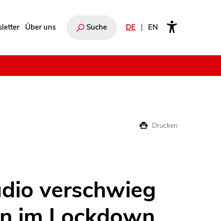
letter
Über uns
Suche
DE
EN
e
Drucken
udio verschwieg
en im Lockdown