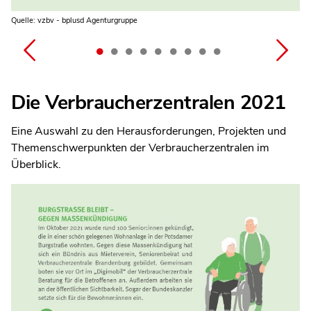
Quelle: vzbv - bplusd Agenturgruppe
Quelle: vzbv - bplusd Agenturgruppe
Quelle: vzbv - bplusd Agenturgruppe
Quelle: vzbv - bplusd Agenturgruppe
Quelle: vzbv - bplusd Agenturgruppe
Quelle: vzbv - bplusd Agenturgruppe
Quelle: vzbv - bplusd Agenturgruppe
Quelle: vzbv - bplusd Agenturgruppe
Quelle: vzbv - bplusd Agenturgruppe
Die Verbraucherzentralen 2021
Eine Auswahl zu den Herausforderungen, Projekten und
Themenschwerpunkten der Verbraucherzentralen im
Überblick.