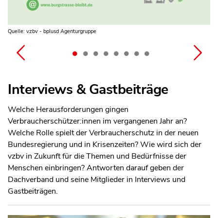
Quelle: vzbv - bplusd Agenturgruppe
Quelle: vzbv - bplusd Agenturgruppe
Quelle: vzbv - bplusd Agenturgruppe
Quelle: vzbv - bplusd Agenturgruppe
Quelle: vzbv - bplusd Agenturgruppe
Quelle: vzbv - bplusd Agenturgruppe
Quelle: vzbv - bplusd Agenturgruppe
Quelle: vzbv - bplusd Agenturgruppe
Interviews & Gastbeiträge
Welche Herausforderungen gingen
Verbraucherschützer:innen im vergangenen Jahr an?
Welche Rolle spielt der Verbraucherschutz in der neuen
Bundesregierung und in Krisenzeiten? Wie wird sich der
vzbv in Zukunft für die Themen und Bedürfnisse der
Menschen einbringen? Antworten darauf geben der
Dachverband und seine Mitglieder in Interviews und
Gastbeiträgen.