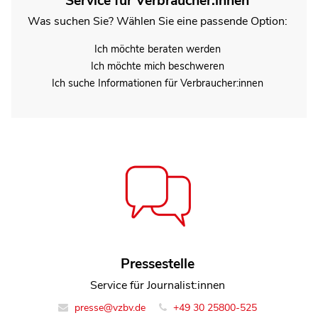
Service für Verbraucher:innen
Was suchen Sie? Wählen Sie eine passende Option:
Ich möchte beraten werden
Ich möchte mich beschweren
Ich suche Informationen für Verbraucher:innen
Dr. Vera Fricke
Pressestelle
Leiterin Team Verbraucherbildung
Service für Journalist:innen
verbraucherbildung@vzbv.de
presse@vzbv.de
+49 30 25800-525
+49 30 25800-0