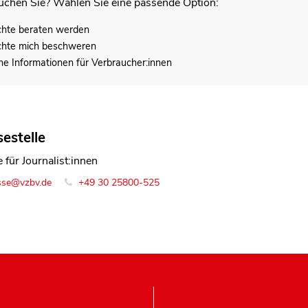
chen Sie? Wählen Sie eine passende Option:
chte beraten werden
chte mich beschweren
he Informationen für Verbraucher:innen
estelle
 für Journalist:innen
sse@vzbv.de
+49 30 25800-525