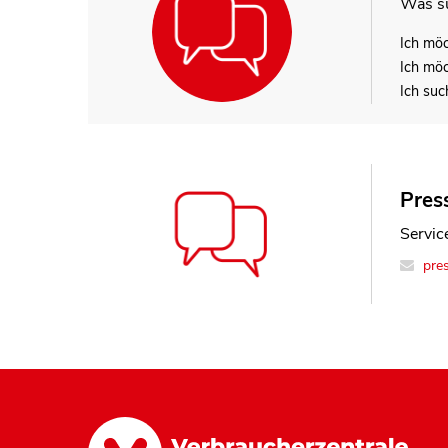
Was su
Ich mö
Ich mö
Ich suc
Press
Service
pre