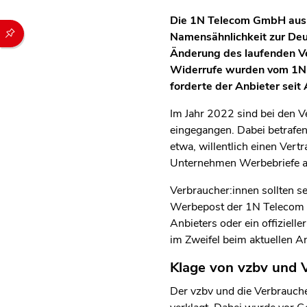
Die 1N Telecom GmbH aus D
Durch die folgenden Buttons können Sie direkt auf einen speziel
Namensähnlichkeit zur Deut
Änderung des laufenden Ve
Widerrufe wurden vom 1N T
forderte der Anbieter seit
Im Jahr 2022 sind bei den 
eingegangen. Dabei betrafen
etwa, willentlich einen Ve
Unternehmen Werbebriefe an
Verbraucher:innen sollten s
Werbepost der 1N Telecom m
Anbieters oder ein offiziell
im Zweifel beim aktuellen A
Klage von vzbv und
Der vzbv und die Verbrauch