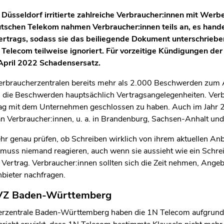
üsseldorf irritierte zahlreiche Verbraucher:innen mit Werb
len Bereich des Inhaltes springen
schen Telekom nahmen Verbraucher:innen teils an, es handel
rtrags, sodass sie das beiliegende Dokument unterschriebe
elecom teilweise ignoriert. Für vorzeitige Kündigungen der
 April 2022 Schadensersatz.
Verbraucherzentralen bereits mehr als 2.000 Beschwerden zum
 die Beschwerden hauptsächlich Vertragsangelegenheiten. Verb
rtrag mit dem Unternehmen geschlossen zu haben. Auch im Jahr 
 Verbraucher:innen, u. a. in Brandenburg, Sachsen-Anhalt und
ehr genau prüfen, ob Schreiben wirklich von ihrem aktuellen An
uss niemand reagieren, auch wenn sie aussieht wie ein Schrei
er Vertrag. Verbraucher:innen sollten sich die Zeit nehmen, Ange
nbieter nachfragen.
 VZ Baden-Württemberg
erzentrale Baden-Württemberg haben die 1N Telecom aufgrund