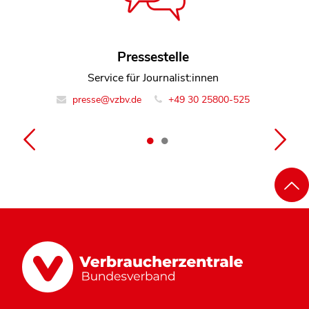
Dietlinde Bleh
Pressestelle
Referentin Team Recht und Handel
Service für Journalist:innen
presse@vzbv.de
info@vzbv.de
+49 30 25800-525
(030) 25800-0