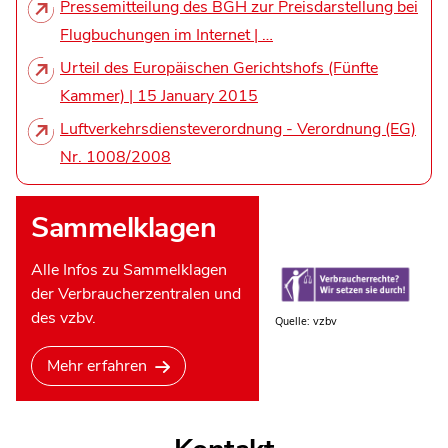
Pressemitteilung des BGH zur Preisdarstellung bei
Flugbuchungen im Internet | …
Urteil des Europäischen Gerichtshofs (Fünfte
Kammer) | 15 January 2015
Luftverkehrsdiensteverordnung - Verordnung (EG)
Nr. 1008/2008
Sammelklagen
Alle Infos zu Sammelklagen
der Verbraucherzentralen und
des vzbv.
Quelle: vzbv
Mehr erfahren