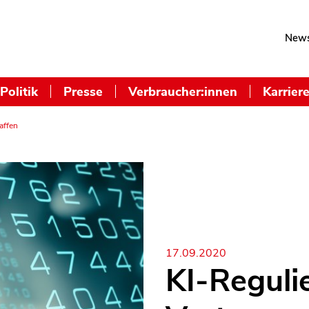
News
Politik
Presse
Verbraucher:innen
Karrier
affen
17.09.2020
KI-Reguli