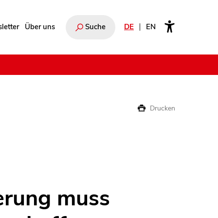
letter
Über uns
Suche
DE
EN
e
Drucken
erung muss