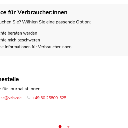
ice für Verbraucher:innen
chen Sie? Wählen Sie eine passende Option:
chte beraten werden
chte mich beschweren
he Informationen für Verbraucher:innen
estelle
 Ehrig
 für Journalist:innen
in Team Digitales und Medien
sse@vzbv.de
o@vzbv.de
+49 30 258 00-0
+49 30 25800-525