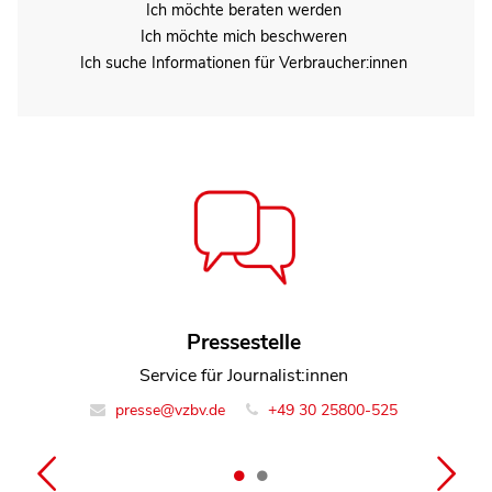
Ich möchte beraten werden
Ich möchte mich beschweren
Ich suche Informationen für Verbraucher:innen
Florian Glatzner
Pressestelle
Referent Team Digitales und Medien
Service für Journalist:innen
presse@vzbv.de
info@vzbv.de
+49 30 25800-0
+49 30 25800-525