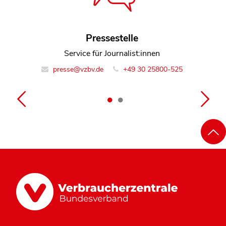
Pressestelle
Lina Ehrig
Leiterin Team Digitales und Medien
Service für Journalist:innen
presse@vzbv.de
info@vzbv.de
+49 30 258 00-0
+49 30 25800-525