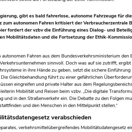
ierung, gibt es bald fahrerlose, autonome Fahrzeuge für die 
z zum autonomen Fahren kritisiert der Verbraucherzentrale 
er fordert der vzbv die Einführung eines Dialog- und Beteil
len Mobilitätsdaten und die Fortsetzung der Ethik-Kommissi
m autonomen Fahren aus dem Bundesverkehrsministerium den Ei
Verkehrsunternehmen sinnvoll. Doch was auf sie zutrifft, ergibt
hrsysteme in ihre Hände zu geben, setzt die sichere Einführung 
 Die Gleichbehandlung führt zu einer gefährlichen Überforderun
ssen eingreifen und private Halter aus dem Regelungsbereichs
eiterin Mobilität und Reisen beim vzbv. „Die digitale Transformat
ag und in den Straßenverkehr ein. Die Debatte zu den Folgen muss
stattfinden und den Menschen in den Mittelpunkt stellen.“
litätsdatengesetz verabschieden
separates, verkehrsmittelübergreifendes Mobilitätsdatengesetz ei