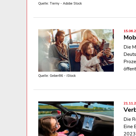
Quelle: Tierny - Adobe Stock
15.06.
Mobi
Die M
Deuts
Proze
öffen
Quelle: Geber86 - iStock
21.11.
Verb
Die R
Eine 
2023 