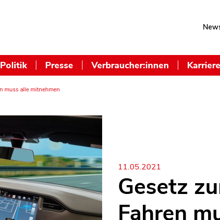
News
Politik
Presse
Verbraucher:innen
Karrier
n muss alle mitnehmen
11.05.2021
Gesetz z
Fahren mu