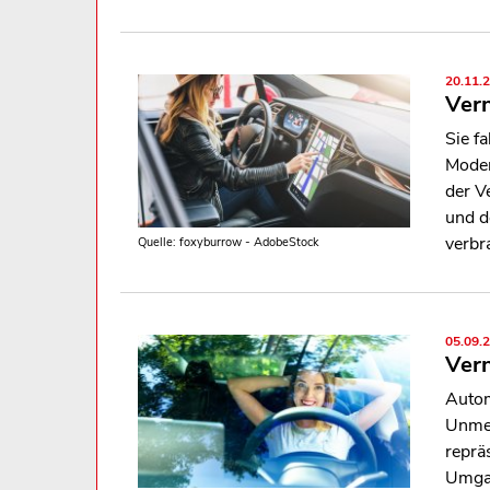
20.11.
Vern
Sie f
Moder
der V
und d
verbr
Quelle: foxyburrow - AdobeStock
05.09.
Vern
Autom
Unmen
reprä
Umgan