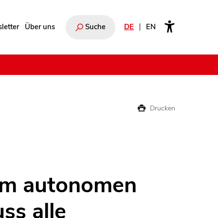
letter
Über uns
Suche
DE
EN
e
Drucken
um autonomen
ss alle