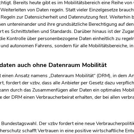
tigt. Bereits heute gibt es im Mobilitätsbereich eine Reihe von 
eiterleiten von Daten regeln. Statt vieler Einzelgesetze braucht
 Regeln zur Datensicherheit und Datennutzung fest. Weiterhin b
 untereinander und ihre grundsätzliche Berechtigung auf den 
t es Schnittstellen und Standards. Darüber hinaus ist der Zuga
e Kontrolle über personenbezogene Daten einheitlich zu regeln. 
 und autonomen Fahrens, sondern für alle Mobilitätsbereiche, in
sdaten auch ohne Datenraum Mobilität
t einen Ansatz namens „Datenraum Mobilität“ (DRM), in dem Anb
rt, fordert der vzbv, dass alle Anbieter per Gesetz dazu verpflic
kann durch das Zusammenfügen aller Daten ein optimales Mobili
e der DRM einen Verbraucherbeirat erhalten, der bei allen verb
undestagswahl. Der vzbv fordert eine neue Verbraucherpolitik: 
herschutz schafft Vertrauen in eine positive wirtschaftliche Ent