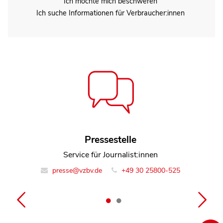
Ich möchte mich beschweren
Ich suche Informationen für Verbraucher:innen
Jutta Jaksche
Pressestelle
Referentin Team Lebensmittel
Service für Journalist:innen
presse@vzbv.de
info@vzbv.de
+49 30 25800-0
+49 30 25800-525