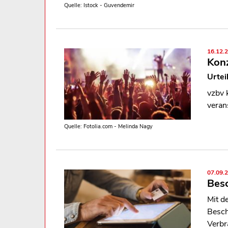
Quelle: Istock - Guvendemir
16.12.
Konz
Urtei
vzbv 
verans
Quelle: Fotolia.com - Melinda Nagy
07.09.
Besc
Mit d
Besch
Verbr