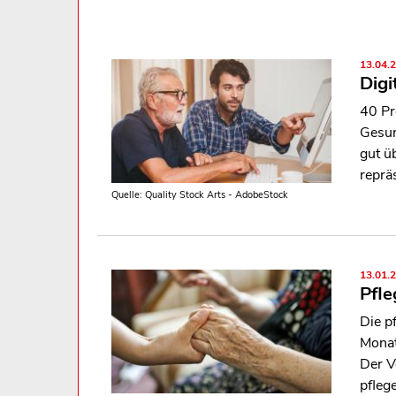
13.04.
Digi
40 Pr
Gesun
gut ü
reprä
Quelle: Quality Stock Arts - AdobeStock
13.01.
Pfle
Die p
Monat
Der V
pfleg