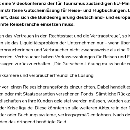
eine Videokonferenz der für Tourismus zuständigen EU-Minist
umstrittene Gutscheinlösung für Reise- und Flugbuchungen. 
rt, dass sich die Bundesregierung deutschland- und europaw
samte Reisebranche einsetzen muss.
 das Vertrauen in den Rechtsstaat und die Vertragstreue”, so K
n sie das Liquiditätsproblem der Unternehmen nur – wenn überh
erbraucherinnen und Verbraucher nicht zwangsweise als eine Re
rden. Verbraucher haben Vorkassezahlungen für Reisen und F
 Absagen zurückzuerhalten. „Die Gutschein-Lösung muss heute en
irksamere und verbraucherfreundliche Lösung
 vor, einen Reisesicherungsfonds einzurichten. Dabei handelt e
ten oder mit Staatsgarantien versehenen Fonds. Sämtliche Rück
ellschaften an ihre Kunden geleistet werden müssen, würden au
er Krise liquide. Diese könnten so alle weiteren Akteure in de
ttler oder Buchungssysteme, vertragsgemäß entlohnen. Nach der 
en das dringend benötigte Geld.