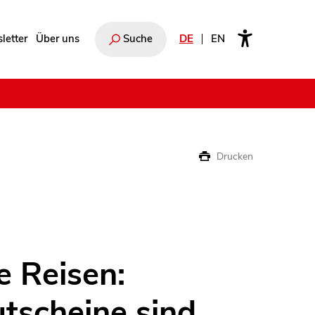
letter
Über uns
Suche
DE
EN
e
Drucken
 Reisen:
tscheine sind