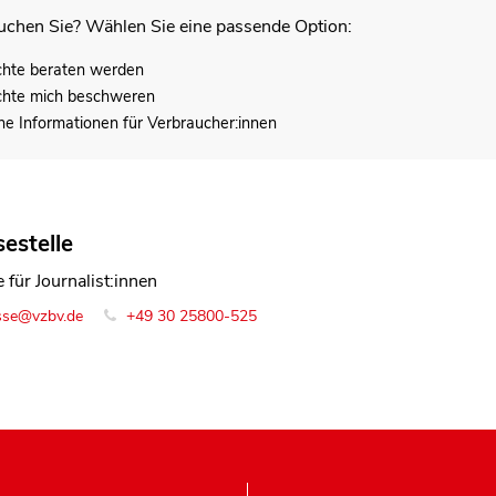
chen Sie? Wählen Sie eine passende Option:
chte beraten werden
chte mich beschweren
he Informationen für Verbraucher:innen
estelle
 für Journalist:innen
sse@vzbv.de
+49 30 25800-525