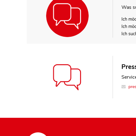
Was su
Ich mö
Ich mö
Ich suc
Press
Service
pre