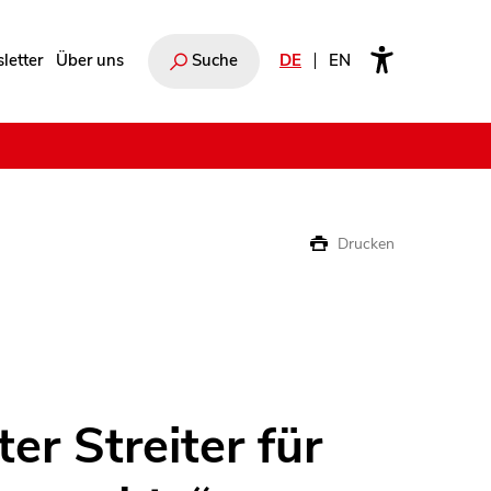
letter
Über uns
Suche
DE
EN
e
Drucken
er Streiter für