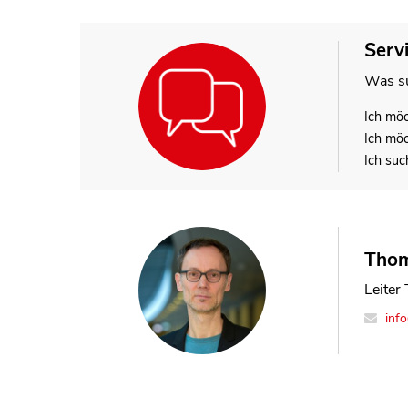
Serv
Was su
Ich mö
Ich mö
Ich suc
Tho
Leiter
inf