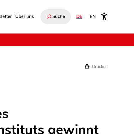
letter
Über uns
Suche
DE
EN
e
Drucken
es
nstituts gewinnt