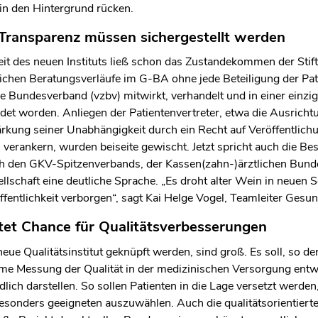
 in den Hintergrund rücken.
Transparenz müssen sichergestellt werden
eit des neuen Instituts ließ schon das Zustandekommen der St
ichen Beratungsverläufe im G-BA ohne jede Beteiligung der Pati
e Bundesverband (vzbv) mitwirkt, verhandelt und in einer einzi
det worden. Anliegen der Patientenvertreter, etwa die Ausrichtu
ärkung seiner Unabhängigkeit durch ein Recht auf Veröffentlich
verankern, wurden beiseite gewischt. Jetzt spricht auch die Be
 den GKV-Spitzenverbands, der Kassen(zahn-)ärztlichen Bund
schaft eine deutliche Sprache. „Es droht alter Wein in neuen S
fentlichkeit verborgen“, sagt Kai Helge Vogel, Teamleiter Gesun
etet Chance für Qualitätsverbesserungen
eue Qualitätsinstitut geknüpft werden, sind groß. Es soll, so d
me Messung der Qualität in der medizinischen Versorgung entw
ändlich darstellen. So sollen Patienten in die Lage versetzt wer
 besonders geeigneten auszuwählen. Auch die qualitätsorientiert