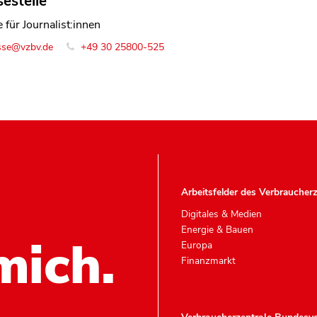
estelle
 für Journalist:innen
sse@vzbv.de
+49 30 25800-525
Arbeitsfelder des Verbraucher
Digitales & Medien
Energie & Bauen
mich.
Europa
Finanzmarkt