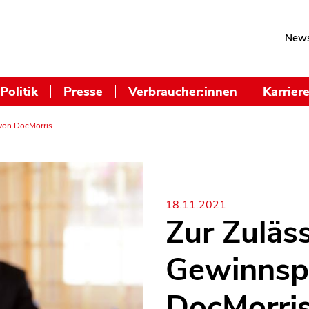
News
Politik
Presse
Verbraucher:innen
Karrier
 von DocMorris
18.11.2021
Zur Zuläss
Gewinnsp
DocMorri