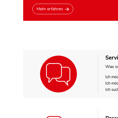
Mehr erfahren
Serv
Was su
Ich mö
Ich mö
Ich suc