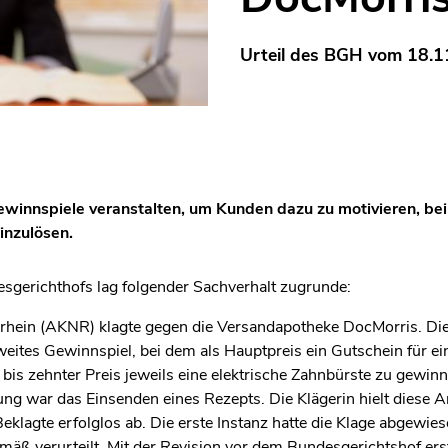
Urteil des BGH vom 18.1
innspiele veranstalten, um Kunden dazu zu motivieren, bei 
inzulösen.
sgerichthofs lag folgender Sachverhalt zugrunde:
ein (AKNR) klagte gegen die Versandapotheke DocMorris. Die 
ites Gewinnspiel, bei dem als Hauptpreis ein Gutschein für ei
 bis zehnter Preis jeweils eine elektrische Zahnbürste zu gewin
ung war das Einsenden eines Rezepts. Die Klägerin hielt diese 
eklagte erfolglos ab. Die erste Instanz hatte die Klage abgewie
mäß verurteilt. Mit der Revision vor dem Bundesgerichtshof erst