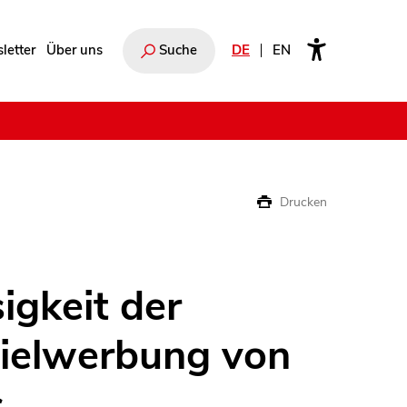
letter
Über uns
Suche
DE
EN
e
Drucken
igkeit der
ielwerbung von
s