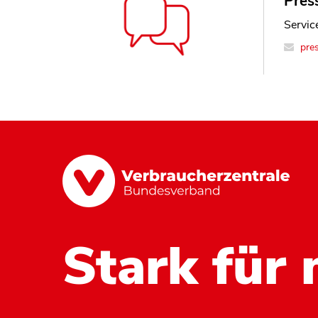
Press
Service
pre
Stark für 