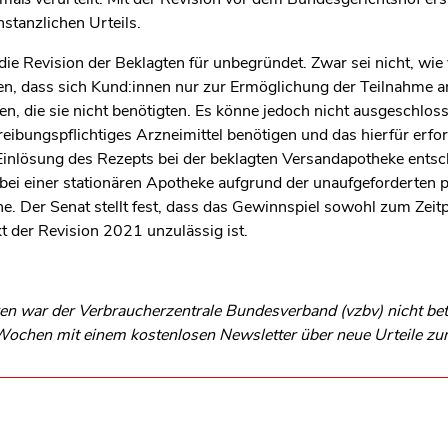
stanzlichen Urteils.
ie Revision der Beklagten für unbegründet. Zwar sei nicht, wie
en, dass sich Kund:innen nur zur Ermöglichung der Teilnahme 
en, die sie nicht benötigten. Es könne jedoch nicht ausgeschlo
hreibungspflichtiges Arzneimittel benötigen und das hierfür erfor
e Einlösung des Rezepts bei der beklagten Versandapotheke ents
 bei einer stationären Apotheke aufgrund der unaufgeforderten 
e. Der Senat stellt fest, dass das Gewinnspiel sowohl zum Zei
 der Revision 2021 unzulässig ist.
n war der Verbraucherzentrale Bundesverband (vzbv) nicht betei
s Wochen mit einem kostenlosen Newsletter über neue Urteile z