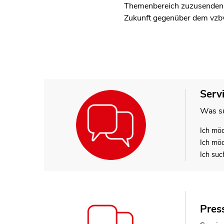
Themenbereich zuzusenden, 
Zukunft gegenüber dem vzb
Serv
Was su
Ich mö
Ich mö
Ich suc
Press