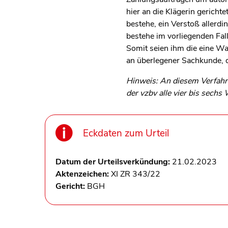
hier an die Klägerin gerich
bestehe, ein Verstoß allerdi
bestehe im vorliegenden Fall
Somit seien ihm die eine Wa
an überlegener Sachkunde, d
Hinweis: An diesem Verfahre
der vzbv alle vier bis sech
Eckdaten zum Urteil
Datum der Urteilsverkündung:
21.02.2023
Aktenzeichen:
XI ZR 343/22
Gericht:
BGH