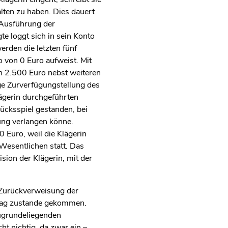
lten zu haben. Dies dauert
 Ausführung der
 loggt sich in sein Konto
erden die letzten fünf
 von 0 Euro aufweist. Mit
on 2.500 Euro nebst weiteren
ge Zurverfügungstellung des
ägerin durchgeführten
cksspiel gestanden, bei
tung verlangen könne.
 Euro, weil die Klägerin
 Wesentlichen statt. Das
sion der Klägerin, mit der
r Zurückverweisung der
trag zustande gekommen.
ugrundeliegenden
t nichtig, da zwar ein –