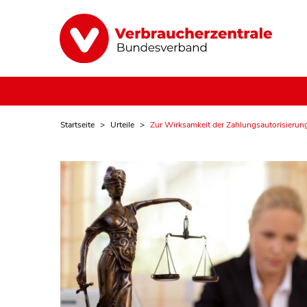
Startseite
Urteile
Zur Wirksamkeit der Zahlungsautorisierun