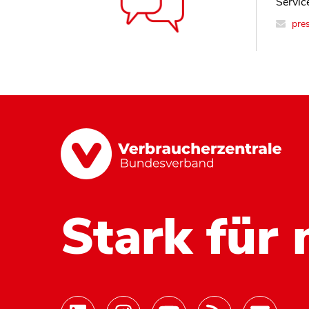
Service
pre
Stark für 