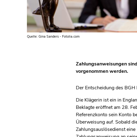
Quelle: Gina Sanders - Fotolia.com
Zahlungsanweisungen sind 
vorgenommen werden.
Der Entscheidung des BGH l
Die Klägerin ist ein in Engl
Beklagte eröffnet am 28. Feb
Referenzkonto sein Konto bei
Überweisung auf. Sobald die
Zahlungsauslösedienst eine 
Zahlungsanweisung an seine 