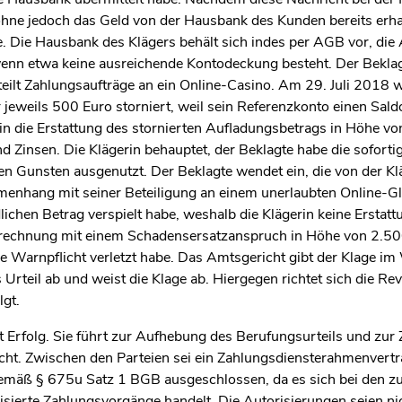
hne jedoch das Geld von der Hausbank des Kunden bereits erha
e. Die Hausbank des Klägers behält sich indes per AGB vor, die
nn etwa keine ausreichende Kontodeckung besteht. Der Beklagte
teilt Zahlungsaufträge an ein Online-Casino. Am 29. Juli 2018 w
eweils 500 Euro storniert, weil sein Referenzkonto einen Saldo
rin die Erstattung des stornierten Aufladungsbetrags in Höhe v
 Zinsen. Die Klägerin behauptet, der Beklagte habe die soforti
n Gunsten ausgenutzt. Der Beklagte wendet ein, die von der Kl
nhang mit seiner Beteiligung an einem unerlaubten Online-Glü
ichen Betrag verspielt habe, weshalb die Klägerin keine Erstat
ufrechnung mit einem Schadensersatzanspruch in Höhe von 2.500
e Warnpflicht verletzt habe. Das Amtsgericht gibt der Klage im
Urteil ab und weist die Klage ab. Hiergegen richtet sich die Revi
lgt.
at Erfolg. Sie führt zur Aufhebung des Berufungsurteils und zu
cht. Zwischen den Parteien sei ein Zahlungsdiensterahmenver
gemäß § 675u Satz 1 BGB ausgeschlossen, da es sich bei den z
sierte Zahlungsvorgänge handelt. Die Autorisierungen seien nich