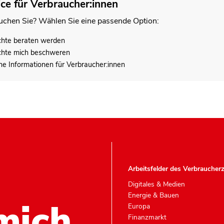
ice für Verbraucher:innen
chen Sie? Wählen Sie eine passende Option:
chte beraten werden
chte mich beschweren
he Informationen für Verbraucher:innen
Arbeitsfelder des Verbraucher
Digitales & Medien
Energie & Bauen
mich.
Europa
Finanzmarkt