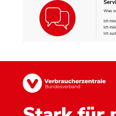
Serv
Was su
Ich mö
Ich mö
Ich suc
Stark für 