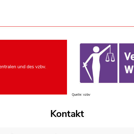
ntralen und des vzbv.
Quelle: vzbv
Kontakt