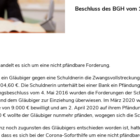
Beschluss des BGH vom 1
handelt es sich um eine nicht pfändbare Forderung.
t ein Gläubiger gegen eine Schuldnerin die Zwangsvollstreckung 
4,60 €. Die Schuldnerin unterhält bei einer Bank ein Pfändung
gsbeschluss vom 4. Mai 2016 wurden die Forderungen der Sch
 und dem Gläubiger zur Einziehung überwiesen. Im März 2020 w
e von 9.000 € bewilligt und am 2. April 2020 auf ihrem Pfändu
0 € wollte der Gläubiger nunmehr pfänden, wogegen sich die Sc
nz noch zugunsten des Gläubigers entschieden worden ist, hat
 dass es sich bei der Corona-Soforthilfe um eine nicht pfändba