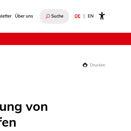
letter
Über uns
Suche
DE
EN
e
Drucken
dung von
fen