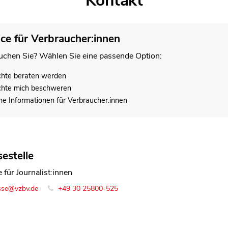
Kontakt
ice für Verbraucher:innen
chen Sie? Wählen Sie eine passende Option:
chte beraten werden
chte mich beschweren
he Informationen für Verbraucher:innen
estelle
 für Journalist:innen
sse@vzbv.de
+49 30 25800-525