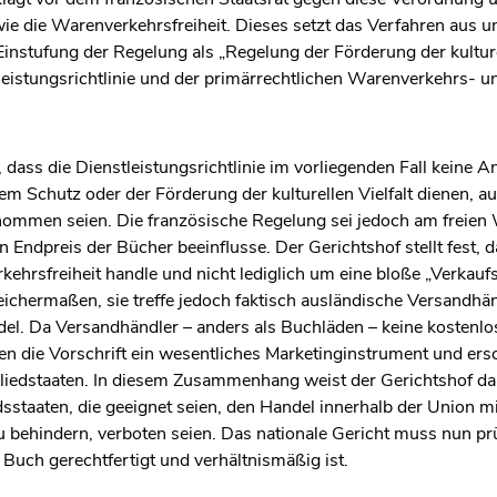
owie die Warenverkehrsfreiheit. Dieses setzt das Verfahren aus 
Einstufung der Regelung als „Regelung der Förderung der kulturell
leistungsrichtlinie und der primärrechtlichen Warenverkehrs- un
 dass die Dienstleistungsrichtlinie im vorliegenden Fall keine 
m Schutz oder der Förderung der kulturellen Vielfalt dienen, a
men seien. Die französische Regelung sei jedoch am freien 
Endpreis der Bücher beeinflusse. Der Gerichtshof stellt fest, d
hrsfreiheit handle und nicht lediglich um eine bloße „Verkaufsm
eichermaßen, sie treffe jedoch faktisch ausländische Versandhän
el. Da Versandhändler – anders als Buchläden – keine kostenl
en die Vorschrift ein wesentliches Marketinginstrument und e
liedstaaten. In diesem Zusammenhang weist der Gerichtshof dar
staaten, die geeignet seien, den Handel innerhalb der Union mi
 zu behindern, verboten seien. Das nationale Gericht muss nun p
Buch gerechtfertigt und verhältnismäßig ist.