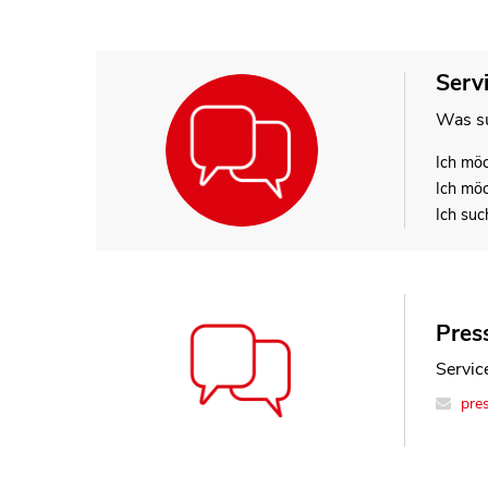
Serv
Was su
Ich mö
Ich mö
Ich suc
Press
Service
pre