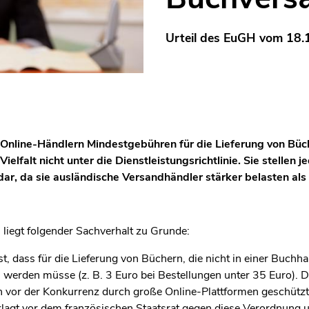
Urteil des EuGH vom 18.
e Online-Händlern Mindestgebühren für die Lieferung von Büch
Vielfalt nicht unter die Dienstleistungsrichtlinie. Sie stellen
ar, da sie ausländische Versandhändler stärker belasten al
liegt folgender Sachverhalt zu Grunde:
est, dass für die Lieferung von Büchern, die nicht in einer Buch
werden müsse (z. B. 3 Euro bei Bestellungen unter 35 Euro). Da
vor der Konkurrenz durch große Online-Plattformen geschützt 
agt vor dem französischen Staatsrat gegen diese Verordnung un