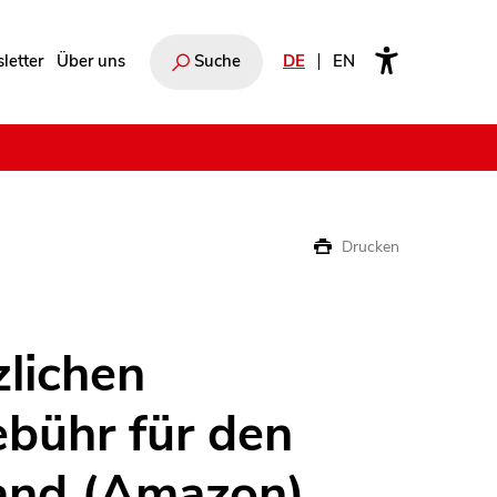
letter
Über uns
Suche
DE
EN
e
Drucken
zlichen
bühr für den
and (Amazon)