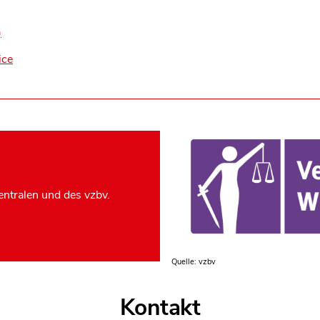
)
ice
ntralen und des vzbv.
Quelle: vzbv
Kontakt