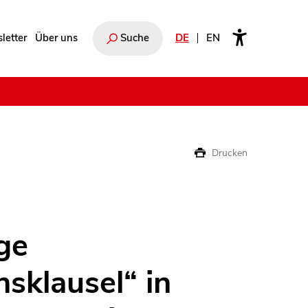
letter
Über uns
Suche
DE
EN
e
Drucken
ge
sklausel“ in