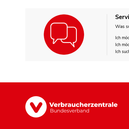
Serv
Was su
Ich mö
Ich mö
Ich suc