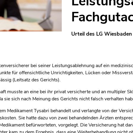
Leistungs
Fachgutac
Urteil des LG Wiesbaden
ankenversicherer bei seiner Leistungsablehnung auf ein medizini
nkte für offensichtliche Unrichtigkeiten, Lücken oder Missver
lässig (Leitsatz des Gerichts).
ft musste an eine bei ihr privat versicherte und an multipler Sk
 sie sich nach Meinung des Gerichts nicht falsch verhalten hab
em Medikament Tysabri behandelt und verlangte von der Versic
osten. Sie hatte dazu von zwei behandelnden Ärzten entsprech
edikament befürworteten, vorgelegt. Die Versicherung hat dara
ter kam zu dem Ergebnis, dass eine Weiterbehandlung nicht ohn