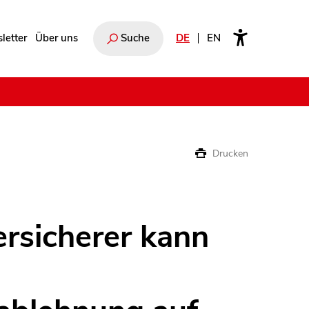
letter
Über uns
Suche
DE
EN
e
Drucken
rsicherer kann