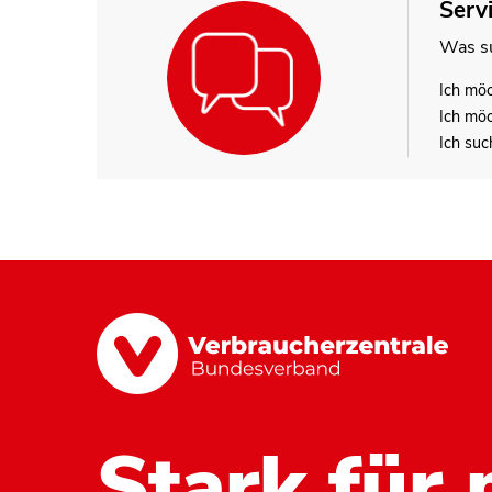
Serv
Was su
Ich mö
Ich mö
Ich suc
Stark für 