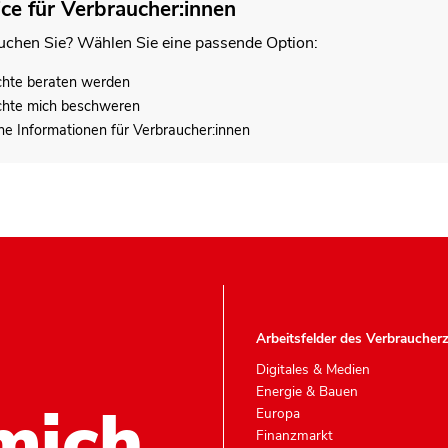
ice für Verbraucher:innen
chen Sie? Wählen Sie eine passende Option:
chte beraten werden
chte mich beschweren
he Informationen für Verbraucher:innen
Arbeitsfelder des Verbraucher
Digitales & Medien
Energie & Bauen
mich.
Europa
Finanzmarkt