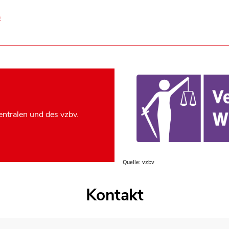
)
ntralen und des vzbv.
Quelle: vzbv
Kontakt