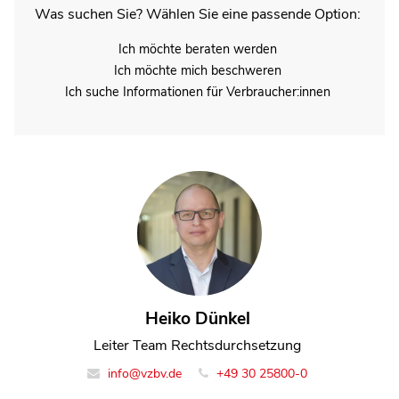
Was suchen Sie? Wählen Sie eine passende Option:
Ich möchte beraten werden
Ich möchte mich beschweren
Ich suche Informationen für Verbraucher:innen
Jana Brockfeld
Heiko Dünkel
Referentin Team Rechtsdurchsetzung
Leiter Team Rechtsdurchsetzung
info@vzbv.de
info@vzbv.de
+49 30 25800-0
+49 30 25800-0