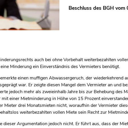
Beschluss des BGH vom 0
tminderungsrechts auch bei ohne Vorbehalt weiterbezahlten volle
 eine Minderung ein Einverständnis des Vermieters benötigt.
emerkte einen muffigen Abwassergeruch, der wiederkehrend auft
ausgeprägt war. Er zeigte diesen Mangel dem Vermieter an und be
uerte jedoch mehr als zweieinhalb Jahre bis zur Behebung des M
r mit einer Mietminderung in Höhe von 15 Prozent einverstanden
er Mieter drei Monatsmieten nicht, woraufhin der Vermieter diese
behaltslos weiterbezahlten vollen Miete sein Recht zur Mietmind
 dieser Argumentation jedoch nicht. Er führt aus, dass der Miet