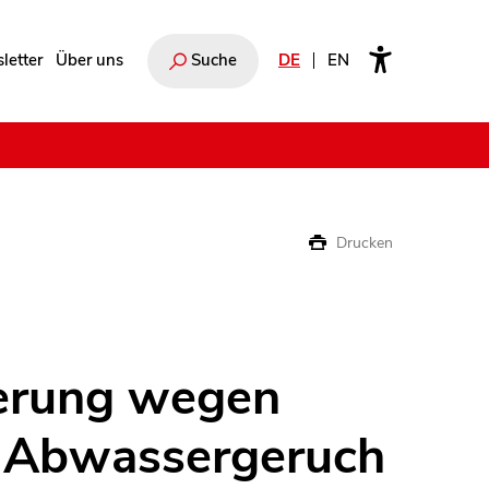
letter
Über uns
Suche
DE
EN
e
Drucken
erung wegen
 Abwassergeruch