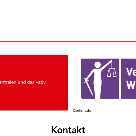
ntralen und des vzbv.
Quelle: vzbv
Kontakt