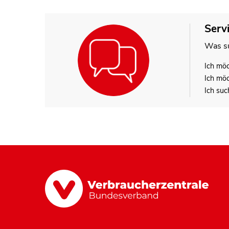
Serv
Was su
Ich mö
Ich mö
Ich suc