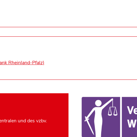
ank Rheinland-Pfalz)
ntralen und des vzbv.