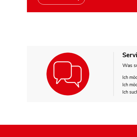
Serv
Was su
Ich mö
Ich mö
Ich suc