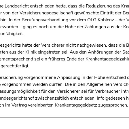
e Landgericht entschieden hatte, dass die Reduzierung des Kra
r von der Versicherungsgesellschaft gewünschte Eintritt der Ber
rhin. In der Berufungsverhandlung vor dem OLG Koblenz – der
g geworden – ging es noch um die Höhe der Zahlungen aus der K
sunfähigkeit.
gerichts hatte der Versicherer nicht nachgewiesen, dass die B
rten aus der Klinik eingetreten sei. Aus den Anhörungen der Sa
Dementsprechend sei ein früheres Ende der Krankentagegeldzahl
gerechtfertigt.
 Versicherung vorgenommene Anpassung in der Höhe entschied d
te vorgenommen werden dürfen. Die in den Allgemeinen Versi
ssungsmöglichkeit für den Versicherer sei für Verbraucher int
ndesgerichtshof zwischenzeitlich entschieden. Infolgedessen 
ich im Vertrag vereinbarten Krankentagegeldsatz zugesprochen.