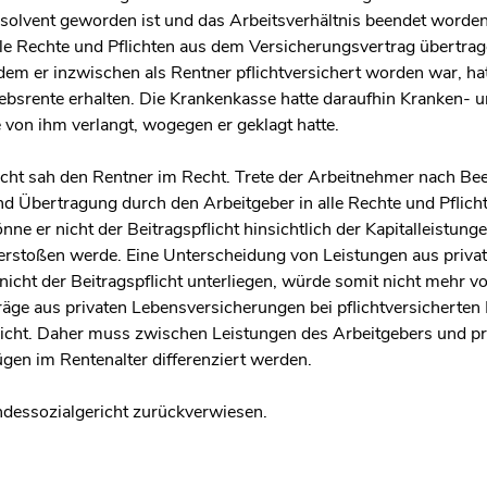
olvent geworden ist und das Arbeitsverhältnis beendet worden
e Rechte und Pflichten aus dem Versicherungsvertrag übertrage
dem er inzwischen als Rentner pflichtversichert worden war, hat
iebsrente erhalten. Die Krankenkasse hatte daraufhin Kranken- 
 von ihm verlangt, wogegen er geklagt hatte.
ht sah den Rentner im Recht. Trete der Arbeitnehmer nach Be
nd Übertragung durch den Arbeitgeber in alle Rechte und Pflic
nne er nicht der Beitragspflicht hinsichtlich der Kapitalleistung
verstoßen werde. Eine Unterscheidung von Leistungen aus priv
icht der Beitragspflicht unterliegen, würde somit nicht mehr
äge aus privaten Lebensversicherungen bei pflichtversicherten
icht. Daher muss zwischen Leistungen des Arbeitgebers und pr
en im Rentenalter differenziert werden.
dessozialgericht zurückverwiesen.