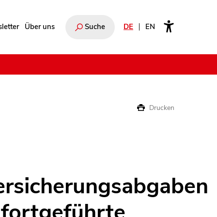
letter
Über uns
Suche
DE
EN
e
Drucken
ersicherungsabgaben
 fortgeführte