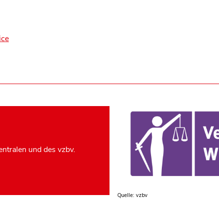
ice
ntralen und des vzbv.
Quelle: vzbv