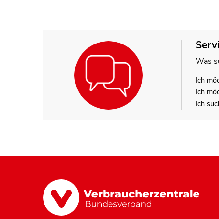
Serv
Was su
Ich mö
Ich mö
Ich suc