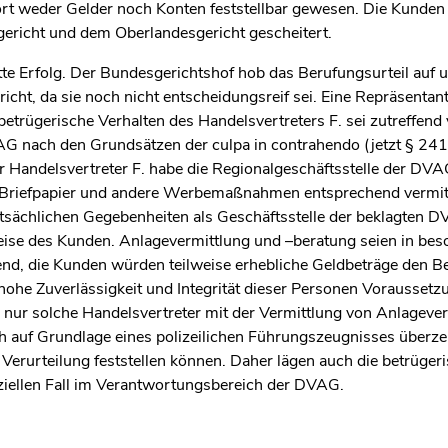
rt weder Gelder noch Konten feststellbar gewesen. Die Kunden 
ericht und dem Oberlandesgericht gescheitert.
tte Erfolg. Der Bundesgerichtshof hob das Berufungsurteil auf 
icht, da sie noch nicht entscheidungsreif sei. Eine Repräsentan
trügerische Verhalten des Handelsvertreters F. sei zutreffend
AG nach den Grundsätzen der culpa in contrahendo (jetzt § 24
 Handelsvertreter F. habe die Regionalgeschäftsstelle der DVAG 
 Briefpapier und andere Werbemaßnahmen entsprechend vermitt
tsächlichen Gegebenheiten als Geschäftsstelle der beklagten 
weise des Kunden. Anlagevermittlung und –beratung seien in b
end, die Kunden würden teilweise erhebliche Geldbeträge den Be
 hohe Zuverlässigkeit und Integrität dieser Personen Voraussetz
nur solche Handelsvertreter mit der Vermittlung von Anlagever
ch auf Grundlage eines polizeilichen Führungszeugnisses überze
e Verurteilung feststellen können. Daher lägen auch die betrüg
eziellen Fall im Verantwortungsbereich der DVAG.