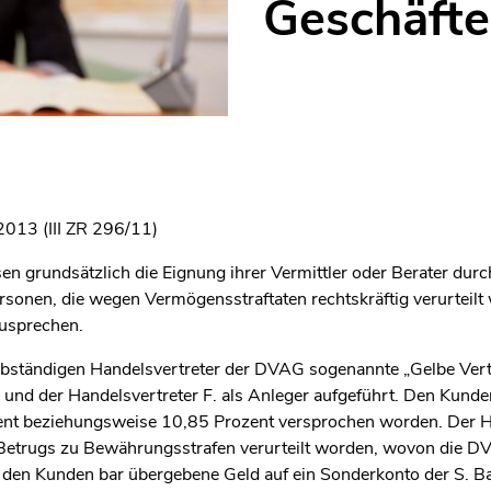
Geschäften
013 (III ZR 296/11)
 grundsätzlich die Eignung ihrer Vermittler oder Berater durc
sonen, die wegen Vermögensstraftaten rechtskräftig verurteilt 
zusprechen.
lbständigen Handelsvertreter der DVAG sogenannte „Gelbe Vert
 und der Handelsvertreter F. als Anleger aufgeführt. Den Kunden
nt beziehungsweise 10,85 Prozent versprochen worden. Der Ha
Betrugs zu Bewährungsstrafen verurteilt worden, wovon die DV
n den Kunden bar übergebene Geld auf ein Sonderkonto der S. Ba