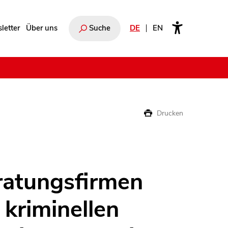
letter
Über uns
Suche
DE
EN
e
Drucken
ratungsfirmen
 kriminellen