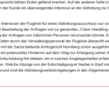
sprüche letzten Endes geltend machen. Auf der anderen Seite ist
 der Kunde ein überwiegendes Interesse an der Abtretung zur 
e Interessen der Fluglinie für einen Abtretungsausschluss nur v
 die Bearbeitung der Anfragen von so genannten „Claim-Handlin
 der Anfragen von natürlichen Personen verursachen könnte. E
Daten durch das Verwaltungspersonal der Fluglinie überprüft we
h mit der Sache befasste Amtsgericht Nürnberg schon ausgeführ
ein potenzielles Hindernis auf dem Weg zur Erlangung seiner A
 Entscheidung frei bleiben, ein in solchen Angelegenheiten erf
en. Welche Abzüge von der Entschädigung er hierbei in Kauf nimmt
rund sind die Abtretungsverbotsregelungen in den Allgemein