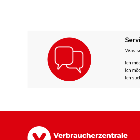
Serv
Was su
Ich mö
Ich mö
Ich suc