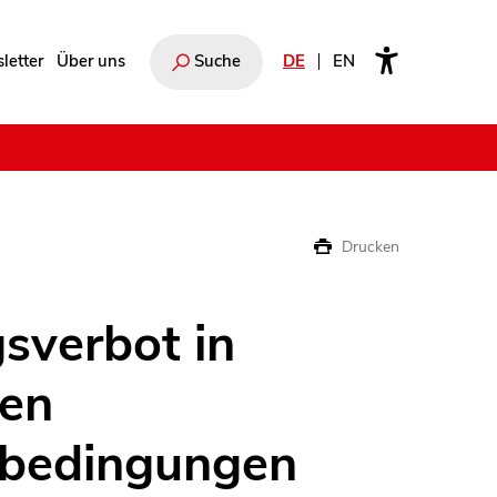
letter
Über uns
Suche
DE
EN
e
Drucken
sverbot in
nen
sbedingungen