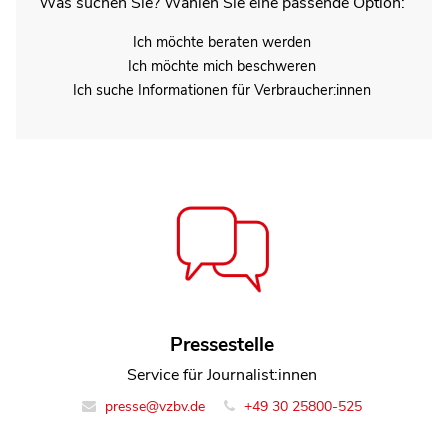
Was suchen Sie? Wählen Sie eine passende Option:
Ich möchte beraten werden
Ich möchte mich beschweren
Ich suche Informationen für Verbraucher:innen
Jutta Jaksche
Pressestelle
Referentin Team Lebensmittel
Service für Journalist:innen
presse@vzbv.de
info@vzbv.de
+49 30 25800-0
+49 30 25800-525