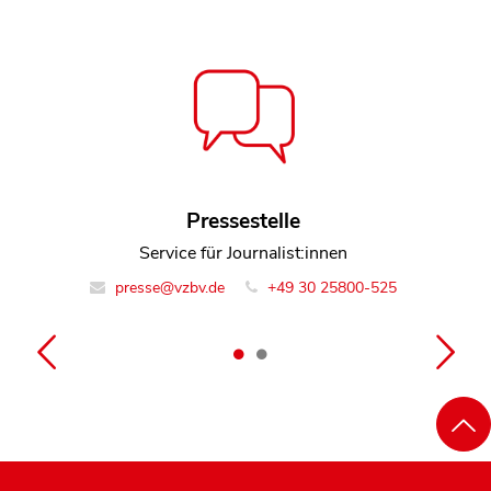
Mara Schläfke
Pressestelle
Referentin Gesundheitspolitik
Service für Journalist:innen
presse@vzbv.de
info@vzbv.de
+49 30 25800-0
+49 30 25800-525