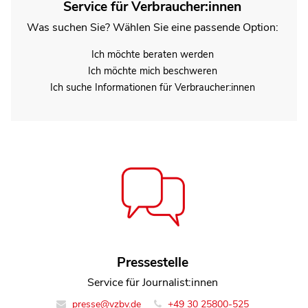
Service für Verbraucher:innen
Was suchen Sie? Wählen Sie eine passende Option:
Ich möchte beraten werden
Ich möchte mich beschweren
Ich suche Informationen für Verbraucher:innen
Christiane Seidel
Pressestelle
Leiterin Team Lebensmittel
Service für Journalist:innen
presse@vzbv.de
info@vzbv.de
+49 30 25800-0
+49 30 25800-525