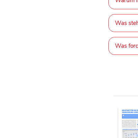
Warum is
Was steh
Was ford