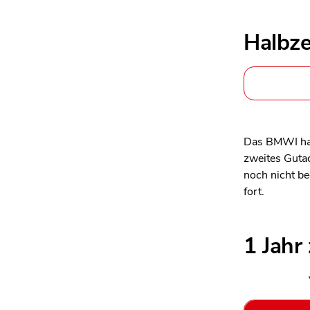
Halbze
Das BMWI hat 
zweites Guta
noch nicht b
fort.
1 Jahr