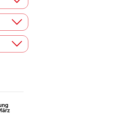
rung
März