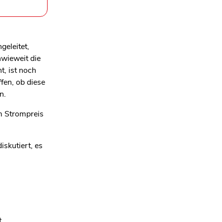
eleitet,
nwieweit die
, ist noch
ffen, ob diese
n.
m Strompreis
skutiert, es
t