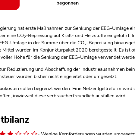
begonnen
gierung hat erste Maßnahmen zur Senkung der EEG-Umlage eing
aber eine CO
-Bepreisung auf Kraft- und Heizstoffe eingeführt. I
2
 EEG-Umlage in der Summe über die CO
-Bepreisung hinausgeht
2
e Mittel wurden im Konjunkturpaket 2020 bereitgestellt. Es ist o
in voller Höhe für die Senkung der EEG-Umlage verwendet werde
r Reduzierung und Abschaffung der Industrieausnahmen bei
steuer wurden bisher nicht eingeleitet oder umgesetzt.
ukosten sollen begrenzt werden. Eine Netzentgeltreform wird di
 offen, inwieweit diese verbraucherfreundlich ausfallen wird.
tbilanz
- Wenige Kernforderungen wurden umgesetz