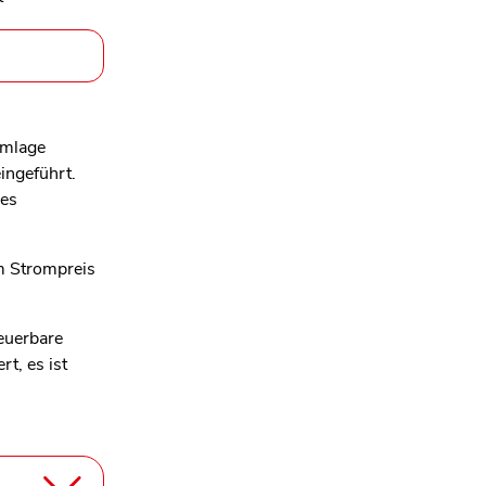
Umlage
ingeführt.
des
m Strompreis
euerbare
t, es ist