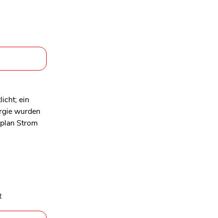
icht; ein
ergie wurden
splan Strom
t