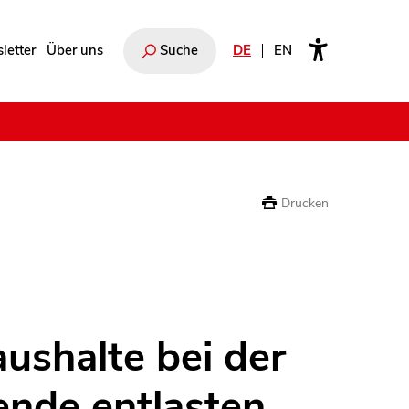
letter
Über uns
Suche
DE
EN
e
Drucken
aushalte bei der
nde entlasten